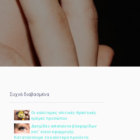
Συχνά διαβασμένα
Οι καλύτερες σπιτικές θρεπτικές
κρέμες προσώπου
Δεσμίδες extensions βλεφαρίδων
κατ’ οίκον εφαρμογής.
Κατατάσσουμε τα καλύτερα προϊόντα