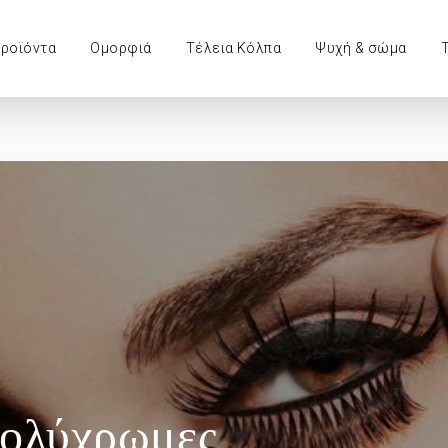
προϊόντα
Ομορφιά
Τέλεια Κόλπα
Ψυχή & σώμα
Πολύχρωμες