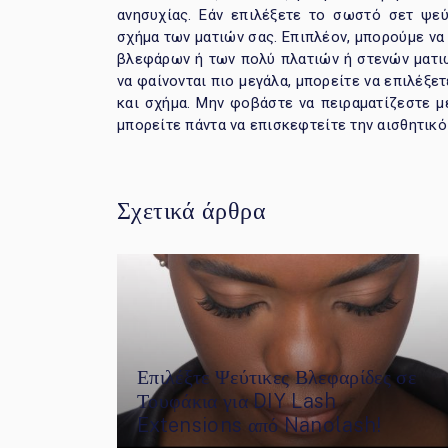
ανησυχίας. Εάν επιλέξετε το σωστό σετ ψε
σχήμα των ματιών σας. Επιπλέον, μπορούμε ν
βλεφάρων ή των πολύ πλατιών ή στενών ματιών
να φαίνονται πιο μεγάλα, μπορείτε να επιλέξ
και σχήμα. Μην φοβάστε να πειραματίζεστε μ
μπορείτε πάντα να επισκεφτείτε την αισθητικό
Σχετικά άρθρα
Επιλέξτε Ψεύτικες Βλεφαρίδες σε
Τουφάκια για DIY Lash
Extensions από Nanolash!