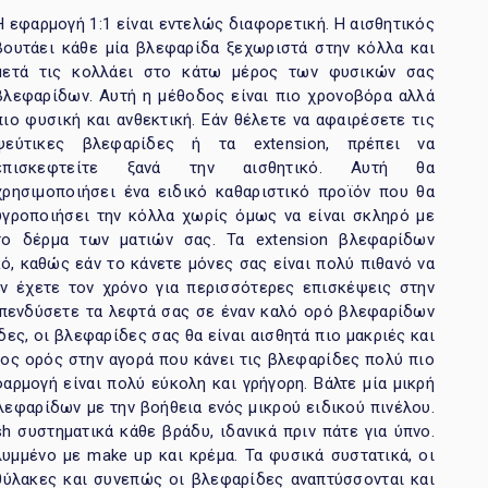
Η εφαρμογή 1:1 είναι εντελώς διαφορετική. Η αισθητικός
βουτάει κάθε μία βλεφαρίδα ξεχωριστά στην κόλλα και
μετά τις κολλάει στο κάτω μέρος των φυσικών σας
βλεφαρίδων. Αυτή η μέθοδος είναι πιο χρονοβόρα αλλά
πιο φυσική και ανθεκτική. Εάν θέλετε να αφαιρέσετε τις
ψεύτικες βλεφαρίδες ή τα extension, πρέπει να
επισκεφτείτε ξανά την αισθητικό. Αυτή θα
χρησιμοποιήσει ένα ειδικό καθαριστικό προϊόν που θα
υγροποιήσει την κόλλα χωρίς όμως να είναι σκληρό με
το δέρμα των ματιών σας. Τα extension βλεφαρίδων
κό, καθώς εάν το κάνετε μόνες σας είναι πολύ πιθανό να
εν έχετε τον χρόνο για περισσότερες επισκέψεις στην
 επενδύσετε τα λεφτά σας σε έναν καλό ορό βλεφαρίδων
ες, οι βλεφαρίδες σας θα είναι αισθητά πιο μακριές και
όνος ορός στην αγορά που κάνει τις βλεφαρίδες πολύ πιο
φαρμογή είναι πολύ εύκολη και γρήγορη. Βάλτε μία μικρή
εφαρίδων με την βοήθεια ενός μικρού ειδικού πινέλου.
sh συστηματικά κάθε βράδυ, ιδανικά πριν πάτε για ύπνο.
λυμμένο με make up και κρέμα. Τα φυσικά συστατικά, οι
θύλακες και συνεπώς οι βλεφαρίδες αναπτύσσονται και