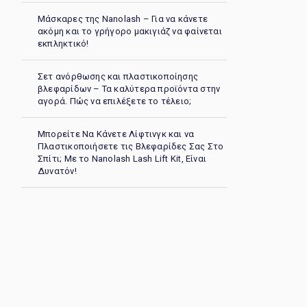
Μάσκαρες της Nanolash – Για να κάνετε
ακόμη και το γρήγορο μακιγιάζ να φαίνεται
εκπληκτικό!
Σετ ανόρθωσης και πλαστικοποίησης
βλεφαρίδων – Τα καλύτερα προϊόντα στην
αγορά. Πώς να επιλέξετε το τέλειο;
Μπορείτε Να Κάνετε Λίφτινγκ και να
Πλαστικοποιήσετε τις Βλεφαρίδες Σας Στο
Σπίτι; Με το Nanolash Lash Lift Kit, Είναι
Δυνατόν!