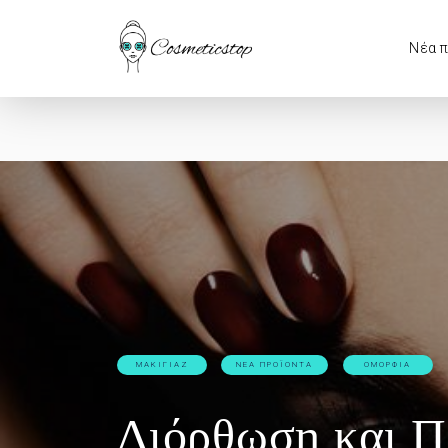
Νέα 
ΜΑΚΙΓΙΆΖ
ΝΈΑ ΠΡΟΪΌΝΤΑ
ΟΜΟΡΦΙΆ
Διόρθωση και 