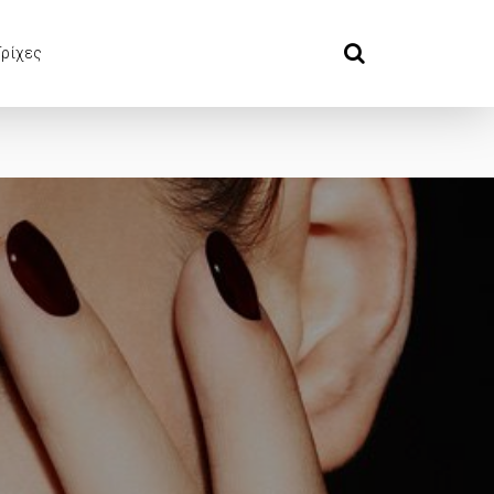
Τρίχες