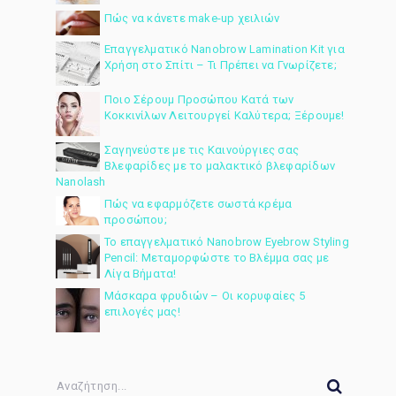
Πώς να κάνετε make-up χειλιών
Επαγγελματικό Nanobrow Lamination Kit για
Χρήση στο Σπίτι – Τι Πρέπει να Γνωρίζετε;
Ποιο Σέρουμ Προσώπου Κατά των
Κοκκινίλων Λειτουργεί Καλύτερα; Ξέρουμε!
Σαγηνεύστε με τις Καινούργιες σας
Βλεφαρίδες με το μαλακτικό βλεφαρίδων
Nanolash
Πώς να εφαρμόζετε σωστά κρέμα
προσώπου;
Το επαγγελματικό Nanobrow Eyebrow Styling
Pencil: Μεταμορφώστε το Βλέμμα σας με
Λίγα Βήματα!
Μάσκαρα φρυδιών – Οι κορυφαίες 5
επιλογές μας!