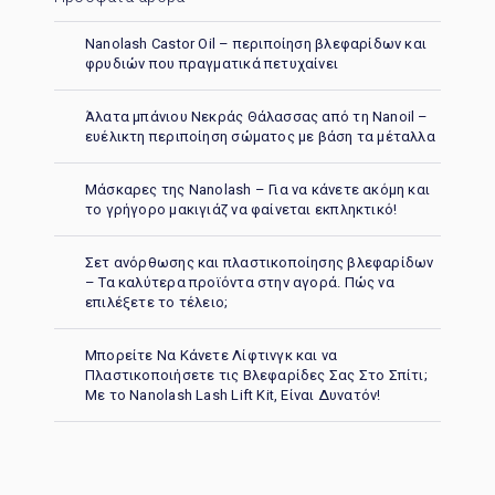
Nanolash Castor Oil – περιποίηση βλεφαρίδων και
φρυδιών που πραγματικά πετυχαίνει
Άλατα μπάνιου Νεκράς Θάλασσας από τη Nanoil –
ευέλικτη περιποίηση σώματος με βάση τα μέταλλα
Μάσκαρες της Nanolash – Για να κάνετε ακόμη και
το γρήγορο μακιγιάζ να φαίνεται εκπληκτικό!
Σετ ανόρθωσης και πλαστικοποίησης βλεφαρίδων
– Τα καλύτερα προϊόντα στην αγορά. Πώς να
επιλέξετε το τέλειο;
Μπορείτε Να Κάνετε Λίφτινγκ και να
Πλαστικοποιήσετε τις Βλεφαρίδες Σας Στο Σπίτι;
Με το Nanolash Lash Lift Kit, Είναι Δυνατόν!