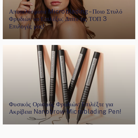
Αποτελέσματα Microblading – Ποιο Στυλό
Φρυδιών να Επιλέξω; Δείτε τις ΤΟΠ 3
Επιλογές μας!
Φυσικός Ορισμός Φρυδιών; Επιλέξτε για
Ακρίβεια Nanobrow Microblading Pen!