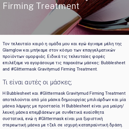
Firming Treatment
Τον τελευταίο καιρό η ομάδα μου και εγώ έγιναμε μέλη της
Glamglow και μπήκαμε στον κόσμο των επαγγελματικών
προϊόντων ομορφιάς. Ειδικά τις τελευταίες φορές
επιλέξαμε να αγοράσουμε τις παρακάτω μάσκες: Bubblesheet
and #Glittermask Gravitymud Firming Treatment.
Τι είναι αυτές οι μάσκες;
Η Bubblesheet και #Glittermask Gravitymud Firming Treatment
αποτελούνται από μία μάσκα δημιουργίας μπιλιάρδων και μία
μάσκα λάμψης με προστασία. Η Bubblesheet είναι μια μαύρη/
λευκή μάσκα επεμβάσεων με συνθετικά ευαίσθητα
συστατικά, ενώ η #Glittermask είναι μια ξυριστική
στερεωτική μάσκα με τζελ σε ισχυρή καταπραϋντική δράση.