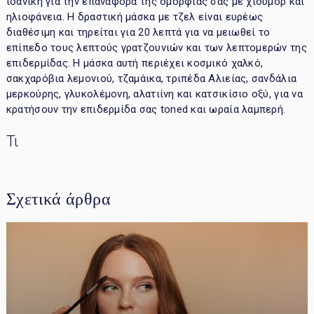
ιδανική για την επαναφορά της ομορφιάς σας με χιούμορ και
ηλιοφάνεια. Η δραστική μάσκα με τζελ είναι ευρέως
διαθέσιμη και τηρείται για 20 λεπτά για να μειωθεί το
επίπεδο τους λεπτούς γρατζουνιών και των λεπτομερών της
επιδερμίδας. Η μάσκα αυτή περιέχει κοσμικό χαλκό,
σακχαρόβια λεμονιού, τζαμάικα, τριπέδα Αλιείας, σανδάλια
μερκούρης, γλυκολέμονη, αλατιίνη και κατσικίσιο οξύ, για να
κρατήσουν την επιδερμίδα σας toned και ωραία λαμπερή.
Τι
Σχετικά άρθρα