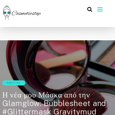
ΜΑΚΙΓΙΆΖ
Η νέα μου Μάσκα από την
Glamglow: Bubblesheet and
#Glittermask Gravitymud