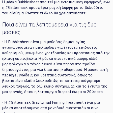
Η μάσκα Bubblesheet απαιτεί μια εντοπισμένη εφαρμογή, ενώ
η #Glittermask προσφέρει μαγική λάμψη με το βελούδινο
του αίσθημα. Ρωτάτε τι άλλο θα χρειαστούσατε;
Ποια είναι τα λεπτομέρεια για τις δύο
μάσκες;
• Η Bubblesheet είναι μια μέθοδος δημιουργίας
εντυπωσιασμένων μπιλιάρδων για έντονες επιδόσεις
καθαρισμού, μειωμένης γρατζουνίας και προστασίας από την
ηλιακή ακτινοβολία. Η μάσκα είναι τυπικά μαύρη, αλλά
μορφολογικά ο τόνος λευκό είναι παρόν στο προϊόν,
δημιουργώντας μια νέα διαστάση καθαρισμού. Η μάσκα αυτή
περιέχει ινώδεις και θρεπτικά συστατικά, όπως το
βουτισμένο κλάδο λουλουδιών, το εστιατοριούγκρισμα
λευκός τυφλός, το οξύ έλαιο σύντριμμας και το έντυπο της
μακαρονιάς, όπου η λειτουργία διαρκεί έως και 20 λεπτά.
• Η #Glittermask Gravitymud Firming Treatment είναι μια
μάσκα αποτελούμενη από μοναδικά συστατικά και είναι