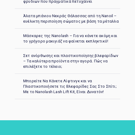
φρυδιών που πραγματικά πετυχαίνει
Άλατα μπάνιου Νεκράς Θάλασσας από τη Nanoil –
ευέλικτη περιποίηση σώματος με βάση τα μέταλλα
Μάσκαρες της Nanolash – Για να κάνετε ακόμη και
το γρήγορο μακιγιάζ να φαίνεται εκπληκτικό!
Σετ ανόρθωσης και πλαστικοποίησης βλεφαρίδων
– Τα καλύτερα προϊόντα στην αγορά. Πώς να
επιλέξετε το τέλειο;
Μπορείτε Να Κάνετε Λίφτινγκ και να
Πλαστικοποιήσετε τις Βλεφαρίδες Σας Στο Σπίτι;
Με το Nanolash Lash Lift Kit, Είναι Δυνατόν!