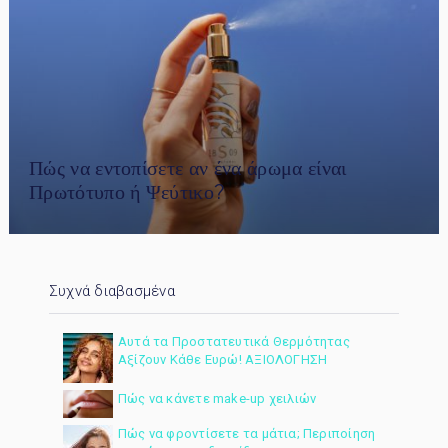
Πώς να εντοπίσετε αν ένα άρωμα είναι
Πρωτότυπο ή Ψεύτικο?
Συχνά διαβασμένα
Αυτά τα Προστατευτικά Θερμότητας
Αξίζουν Κάθε Ευρώ! ΑΞΙΟΛΟΓΗΣΗ
Πώς να κάνετε make-up χειλιών
Πώς να φροντίσετε τα μάτια; Περιποίηση