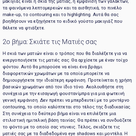
μακιγιάζ είναι η σκιά της ματιάς, η εμφάνιση των γαλάκτων,
τα φαινόμενα λεπτομερειών και τα αισθητικά, το πινέλο
make-up, το contouring και το highlighting. Αυτά θα σας
βοηθήσουν να εξηγήσετε το ειδικό γούστο μακιγιάζ που
θέλετε να φτιάξετε.
2ο βήμα: Σκιάτε τις Ματιές σας
Η σκιά των ματιών είναι ο τρόπος που θα διαλέξετε για να
ενεργοποιήσετε τις ματιές σας. Θα αρχίσετε με έναν τοίχο
φόντου. Αυτό θα μπορούσε να είναι ένα βράγμι
διαφορετικών χρωμάτων με τα οποία μπορείτε να
δημιουργήσετε την ιδιαίτερη εμφάνιση. Προτείνεται η χρήση
βασικών χρωμάτων από τον ίδιο τόνο. Ακολουθήστε στη
συνέχεια με την εισαγωγή φουστανίμπρα για μια φωτεινή
γενική εμφάνιση. Δεν πρέπει να μπερδευτεί με το μοντέρνο
contouring, το οποίο καλύπτεται στο τέλος της διαδικασίας.
Στη συνέχεια το δεύτερο βήμα είναι να επιλέξετε μια
στιλιστική ημιτελική βάση ταινίας. Θα πρέπει να συνδυάζετε
το φόντο με το οποίο σας ντυνεις. Τέλος, σκιάζετε τις
ματιές σας με τα διαδεδομένα eye shadows και μοντέλα. Η