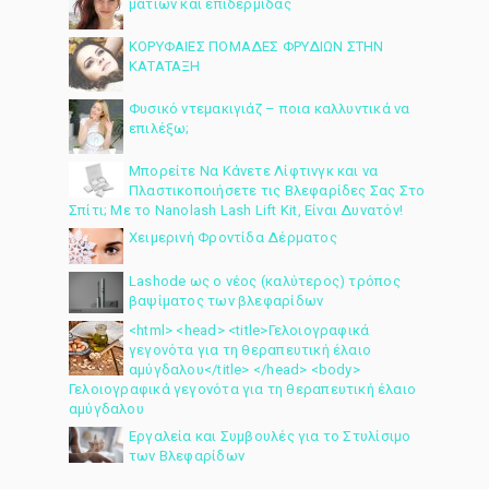
ματιών και επιδερμίδας
ΚΟΡΥΦΑΙΕΣ ΠΟΜΑΔΕΣ ΦΡΥΔΙΩΝ ΣΤΗΝ
ΚΑΤΑΤΑΞΗ
Φυσικό ντεμακιγιάζ – ποια καλλυντικά να
επιλέξω;
Μπορείτε Να Κάνετε Λίφτινγκ και να
Πλαστικοποιήσετε τις Βλεφαρίδες Σας Στο
Σπίτι; Με το Nanolash Lash Lift Kit, Είναι Δυνατόν!
Χειμερινή Φροντίδα Δέρματος
Lashode ως ο νέος (καλύτερος) τρόπος
βαψίματος των βλεφαρίδων
<html> <head> <title>Γελοιογραφικά
γεγονότα για τη θεραπευτική έλαιο
αμύγδαλου</title> </head> <body>
Γελοιογραφικά γεγονότα για τη θεραπευτική έλαιο
αμύγδαλου
Εργαλεία και Συμβουλές για το Στυλίσιμο
των Βλεφαρίδων